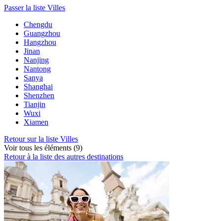
Passer la liste Villes
Chengdu
Guangzhou
Hangzhou
Jinan
Nanjing
Nantong
Sanya
Shanghai
Shenzhen
Tianjin
Wuxi
Xiamen
Retour sur la liste Villes
Voir tous les éléments (9)
Retour à la liste des autres destinations