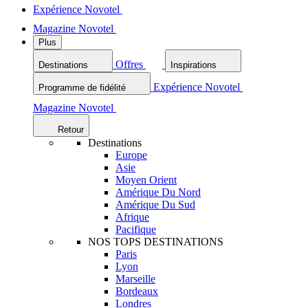
Expérience Novotel
Magazine Novotel
Plus
Offres
Destinations
Inspirations
Expérience Novotel
Programme de fidélité
Magazine Novotel
Retour
Destinations
Europe
Asie
Moyen Orient
Amérique Du Nord
Amérique Du Sud
Afrique
Pacifique
NOS TOPS DESTINATIONS
Paris
Lyon
Marseille
Bordeaux
Londres