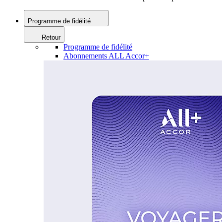
Programme de fidélité
Retour
Programme de fidélité
Abonnements ALL Accor+