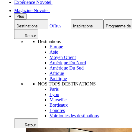
Expérience Novotel
Magazine Novotel
Plus
Offres
Destinations
Inspirations
Programme de f
Retour
Destinations
Europe
Asie
Moyen Orient
Amérique Du Nord
Amérique Du Sud
Afrique
Pacifique
NOS TOPS DESTINATIONS
Paris
Lyon
Marseille
Bordeaux
Londres
Voir toutes les destinations
Retour