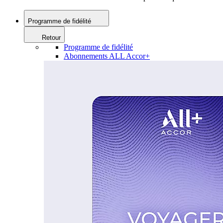
Programme de fidélité
Retour
Programme de fidélité
Abonnements ALL Accor+