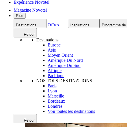
Expérience Novotel
Magazine Novotel
Plus
Offres
Destinations
Inspirations
Programme de f
Retour
Destinations
Europe
Asie
Moyen Orient
Amérique Du Nord
Amérique Du Sud
Afrique
Pacifique
NOS TOPS DESTINATIONS
Paris
Lyon
Marseille
Bordeaux
Londres
Voir toutes les destinations
Retour