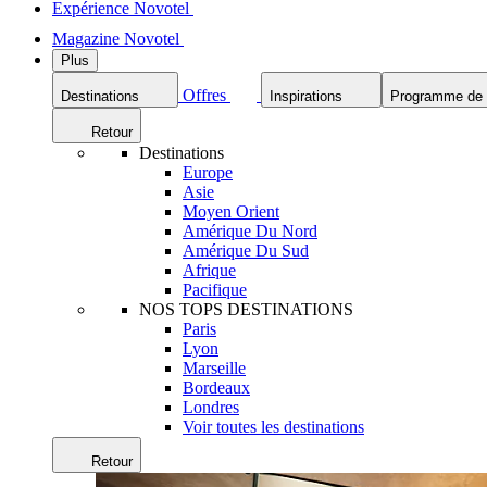
Expérience Novotel
Magazine Novotel
Plus
Offres
Destinations
Inspirations
Programme de f
Retour
Destinations
Europe
Asie
Moyen Orient
Amérique Du Nord
Amérique Du Sud
Afrique
Pacifique
NOS TOPS DESTINATIONS
Paris
Lyon
Marseille
Bordeaux
Londres
Voir toutes les destinations
Retour