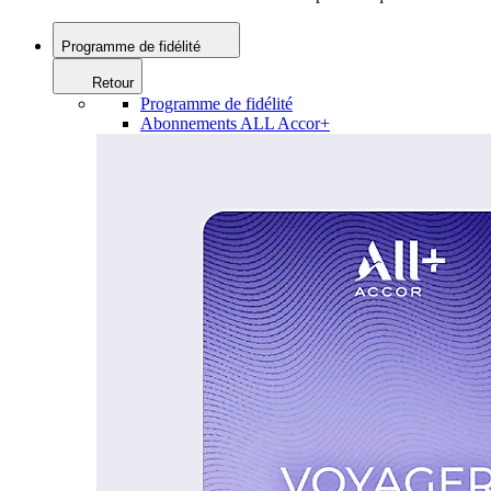
Programme de fidélité
Retour
Programme de fidélité
Abonnements ALL Accor+