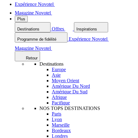
Expérience Novotel
Magazine Novotel
Plus
Offres
Destinations
Inspirations
Expérience Novotel
Programme de fidélité
Magazine Novotel
Retour
Destinations
Europe
Asie
Moyen Orient
Amérique Du Nord
Amérique Du Sud
Afrique
Pacifique
NOS TOPS DESTINATIONS
Paris
Lyon
Marseille
Bordeaux
Londres