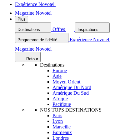
Expérience Novotel
Magazine Novotel
Plus
Offres
Destinations
Inspirations
Expérience Novotel
Programme de fidélité
Magazine Novotel
Retour
Destinations
Europe
Asie
Moyen Orient
Amérique Du Nord
Amérique Du Sud
Afrique
Pacifique
NOS TOPS DESTINATIONS
Paris
Lyon
Marseille
Bordeaux
Londres