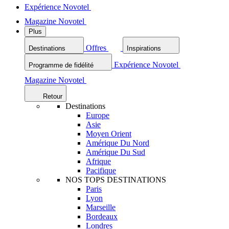
Expérience Novotel
Magazine Novotel
Plus
Offres
Destinations
Inspirations
Expérience Novotel
Programme de fidélité
Magazine Novotel
Retour
Destinations
Europe
Asie
Moyen Orient
Amérique Du Nord
Amérique Du Sud
Afrique
Pacifique
NOS TOPS DESTINATIONS
Paris
Lyon
Marseille
Bordeaux
Londres