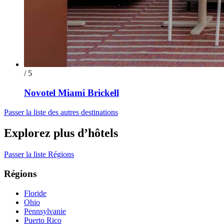
/ 5
Novotel Miami Brickell
Passer la liste des autres destinations
Explorez plus d’hôtels
Passer la liste Régions
Régions
Floride
Ohio
Pennsylvanie
Puerto Rico