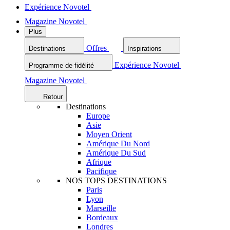
Expérience Novotel
Magazine Novotel
Plus
Offres
Destinations
Inspirations
Expérience Novotel
Programme de fidélité
Magazine Novotel
Retour
Destinations
Europe
Asie
Moyen Orient
Amérique Du Nord
Amérique Du Sud
Afrique
Pacifique
NOS TOPS DESTINATIONS
Paris
Lyon
Marseille
Bordeaux
Londres