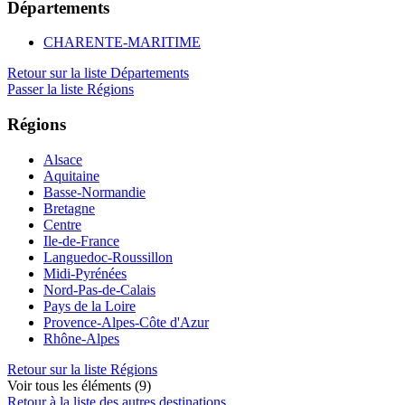
Départements
CHARENTE-MARITIME
Retour sur la liste Départements
Passer la liste Régions
Régions
Alsace
Aquitaine
Basse-Normandie
Bretagne
Centre
Ile-de-France
Languedoc-Roussillon
Midi-Pyrénées
Nord-Pas-de-Calais
Pays de la Loire
Provence-Alpes-Côte d'Azur
Rhône-Alpes
Retour sur la liste Régions
Voir tous les éléments (9)
Retour à la liste des autres destinations