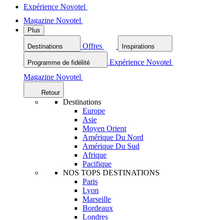
Expérience Novotel
Magazine Novotel
Plus
Offres
Destinations
Inspirations
Expérience Novotel
Programme de fidélité
Magazine Novotel
Retour
Destinations
Europe
Asie
Moyen Orient
Amérique Du Nord
Amérique Du Sud
Afrique
Pacifique
NOS TOPS DESTINATIONS
Paris
Lyon
Marseille
Bordeaux
Londres