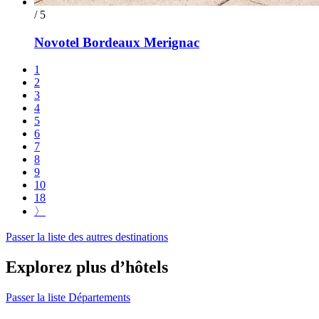
/ 5
Novotel Bordeaux Merignac
1
2
3
4
5
6
7
8
9
10
18
〉
Passer la liste des autres destinations
Explorez plus d’hôtels
Passer la liste Départements