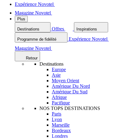
Expérience Novotel
Magazine Novotel
Plus
Offres
Destinations
Inspirations
Expérience Novotel
Programme de fidélité
Magazine Novotel
Retour
Destinations
Europe
Asie
Moyen Orient
Amérique Du Nord
Amérique Du Sud
Afrique
Pacifique
NOS TOPS DESTINATIONS
Paris
Lyon
Marseille
Bordeaux
Londres