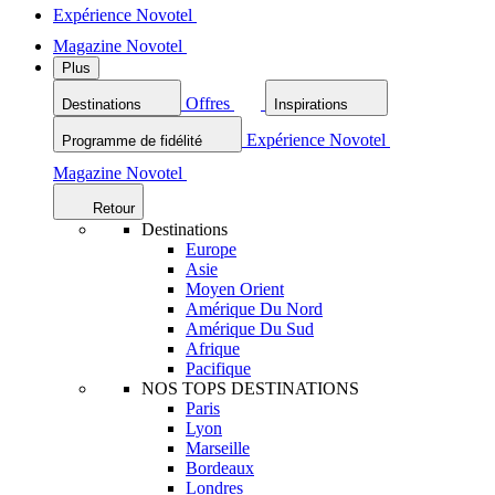
Expérience Novotel
Magazine Novotel
Plus
Offres
Destinations
Inspirations
Expérience Novotel
Programme de fidélité
Magazine Novotel
Retour
Destinations
Europe
Asie
Moyen Orient
Amérique Du Nord
Amérique Du Sud
Afrique
Pacifique
NOS TOPS DESTINATIONS
Paris
Lyon
Marseille
Bordeaux
Londres