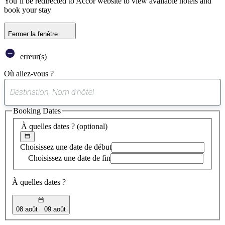
You’ll be redirected to Accor website to view available hotels and
book your stay
Fermer la fenêtre
erreur(s)
Où allez-vous ?
0
suggestion
Booking Dates
trouvée
À quelles dates ?
(optional)
Choisissez une date de début
Choisissez une date de fin
À quelles dates ?
08 août
09 août