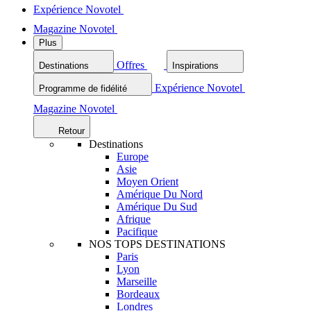
Expérience Novotel
Magazine Novotel
Plus
Offres
Destinations
Inspirations
Expérience Novotel
Programme de fidélité
Magazine Novotel
Retour
Destinations
Europe
Asie
Moyen Orient
Amérique Du Nord
Amérique Du Sud
Afrique
Pacifique
NOS TOPS DESTINATIONS
Paris
Lyon
Marseille
Bordeaux
Londres