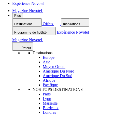
Expérience Novotel
Magazine Novotel
Plus
Offres
Destinations
Inspirations
Expérience Novotel
Programme de fidélité
Magazine Novotel
Retour
Destinations
Europe
Asie
Moyen Orient
Amérique Du Nord
Amérique Du Sud
Afrique
Pacifique
NOS TOPS DESTINATIONS
Paris
Lyon
Marseille
Bordeaux
Londres