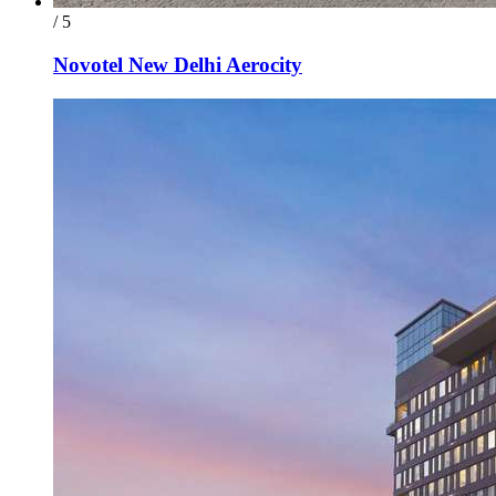
/ 5
Novotel New Delhi Aerocity