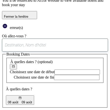
You’ll be redirected to Accor website to view available hotels and
book your stay
Fermer la fenêtre
erreur(s)
Où allez-vous ?
0
suggestion
Booking Dates
trouvée
À quelles dates ?
(optional)
Choisissez une date de début
Choisissez une date de fin
À quelles dates ?
08 août
09 août