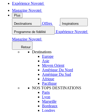
Expérience Novotel
Magazine Novotel
Plus
Offres
Destinations
Inspirations
Expérience Novotel
Programme de fidélité
Magazine Novotel
Retour
Destinations
Europe
Asie
Moyen Orient
Amérique Du Nord
Amérique Du Sud
Afrique
Pacifique
NOS TOPS DESTINATIONS
Paris
Lyon
Marseille
Bordeaux
Londres