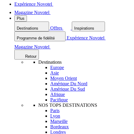
Expérience Novotel
Magazine Novotel
Plus
Offres
Destinations
Inspirations
Expérience Novotel
Programme de fidélité
Magazine Novotel
Retour
Destinations
Europe
Asie
Moyen Orient
Amérique Du Nord
Amérique Du Sud
Afrique
Pacifique
NOS TOPS DESTINATIONS
Paris
Lyon
Marseille
Bordeaux
Londres