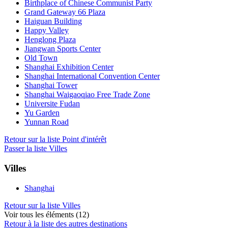
Birthplace of Chinese Communist Party
Grand Gateway 66 Plaza
Haiguan Building
Happy Valley
Henglong Plaza
Jiangwan Sports Center
Old Town
Shanghai Exhibition Center
Shanghai International Convention Center
Shanghai Tower
Shanghai Waigaoqiao Free Trade Zone
Universite Fudan
Yu Garden
Yunnan Road
Retour sur la liste Point d'intérêt
Passer la liste Villes
Villes
Shanghai
Retour sur la liste Villes
Voir tous les éléments (12)
Retour à la liste des autres destinations