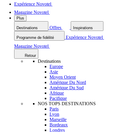
Expérience Novotel
Magazine Novotel
Plus
Offres
Destinations
Inspirations
Expérience Novotel
Programme de fidélité
Magazine Novotel
Retour
Destinations
Europe
Asie
Moyen Orient
Amérique Du Nord
Amérique Du Sud
Afrique
Pacifique
NOS TOPS DESTINATIONS
Paris
Lyon
Marseille
Bordeaux
Londres