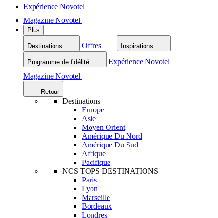
Expérience Novotel
Magazine Novotel
Plus
Offres
Destinations
Inspirations
Expérience Novotel
Programme de fidélité
Magazine Novotel
Retour
Destinations
Europe
Asie
Moyen Orient
Amérique Du Nord
Amérique Du Sud
Afrique
Pacifique
NOS TOPS DESTINATIONS
Paris
Lyon
Marseille
Bordeaux
Londres