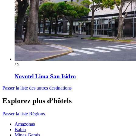
/ 5
Novotel Lima San Isidro
Passer la liste des autres destinations
Explorez plus d’hôtels
Passer la liste Régions
Amazonas
Bahia
Minas Gerais