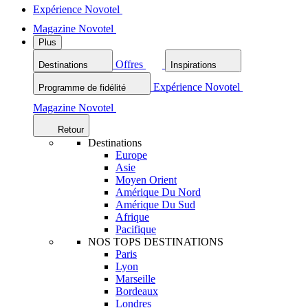
Expérience Novotel
Magazine Novotel
Plus
Offres
Destinations
Inspirations
Expérience Novotel
Programme de fidélité
Magazine Novotel
Retour
Destinations
Europe
Asie
Moyen Orient
Amérique Du Nord
Amérique Du Sud
Afrique
Pacifique
NOS TOPS DESTINATIONS
Paris
Lyon
Marseille
Bordeaux
Londres