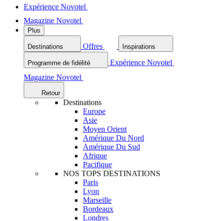
Expérience Novotel
Magazine Novotel
Plus
Offres
Destinations
Inspirations
Expérience Novotel
Programme de fidélité
Magazine Novotel
Retour
Destinations
Europe
Asie
Moyen Orient
Amérique Du Nord
Amérique Du Sud
Afrique
Pacifique
NOS TOPS DESTINATIONS
Paris
Lyon
Marseille
Bordeaux
Londres