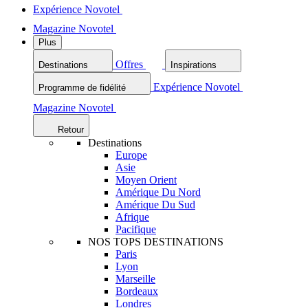
Expérience Novotel
Magazine Novotel
Plus
Offres
Destinations
Inspirations
Expérience Novotel
Programme de fidélité
Magazine Novotel
Retour
Destinations
Europe
Asie
Moyen Orient
Amérique Du Nord
Amérique Du Sud
Afrique
Pacifique
NOS TOPS DESTINATIONS
Paris
Lyon
Marseille
Bordeaux
Londres