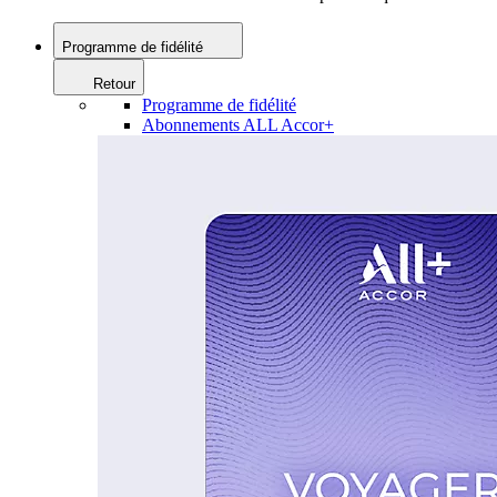
Programme de fidélité
Retour
Programme de fidélité
Abonnements ALL Accor+