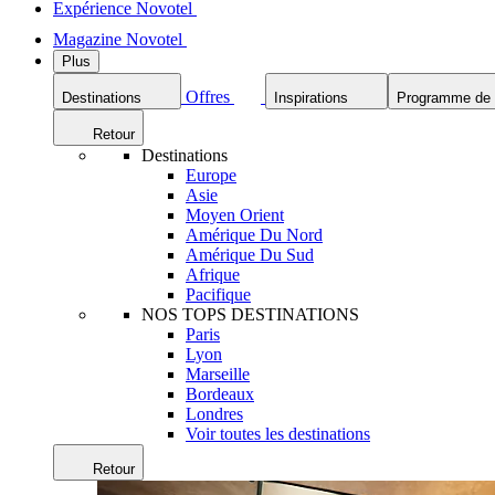
Expérience Novotel
Magazine Novotel
Plus
Offres
Destinations
Inspirations
Programme de f
Retour
Destinations
Europe
Asie
Moyen Orient
Amérique Du Nord
Amérique Du Sud
Afrique
Pacifique
NOS TOPS DESTINATIONS
Paris
Lyon
Marseille
Bordeaux
Londres
Voir toutes les destinations
Retour