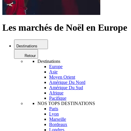
Les marchés de Noël en Europe
Destinations
Retour
Destinations
Europe
Asie
Moyen Orient
Amérique Du Nord
Amérique Du Sud
Afrique
Pacifique
NOS TOPS DESTINATIONS
Paris
Lyon
Marseille
Bordeaux
Londres