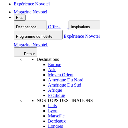
Expérience Novotel
Magazine Novotel
Plus
Offres
Destinations
Inspirations
Expérience Novotel
Programme de fidélité
Magazine Novotel
Retour
Destinations
Europe
Asie
Moyen Orient
Amérique Du Nord
Amérique Du Sud
Afrique
Pacifique
NOS TOPS DESTINATIONS
Paris
Lyon
Marseille
Bordeaux
Londres