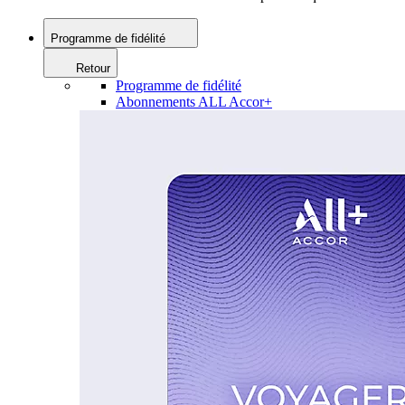
Programme de fidélité
Retour
Programme de fidélité
Abonnements ALL Accor+