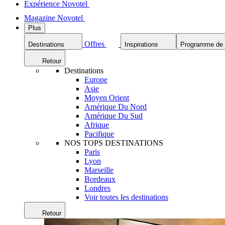
Expérience Novotel
Magazine Novotel
Plus
Offres
Destinations
Inspirations
Programme de f
Retour
Destinations
Europe
Asie
Moyen Orient
Amérique Du Nord
Amérique Du Sud
Afrique
Pacifique
NOS TOPS DESTINATIONS
Paris
Lyon
Marseille
Bordeaux
Londres
Voir toutes les destinations
Retour