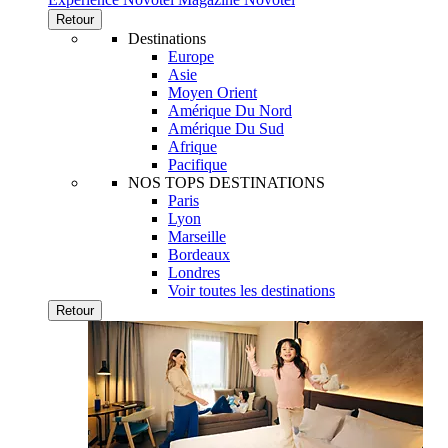
Retour
Destinations
Europe
Asie
Moyen Orient
Amérique Du Nord
Amérique Du Sud
Afrique
Pacifique
NOS TOPS DESTINATIONS
Paris
Lyon
Marseille
Bordeaux
Londres
Voir toutes les destinations
Retour