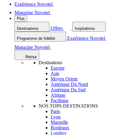
Expérience Novotel
Magazine Novotel
Plus
Offres
Destinations
Inspirations
Expérience Novotel
Programme de fidélité
Magazine Novotel
Retour
Destinations
Europe
Asie
Moyen Orient
Amérique Du Nord
Amérique Du Sud
Afrique
Pacifique
NOS TOPS DESTINATIONS
Paris
Lyon
Marseille
Bordeaux
Londres