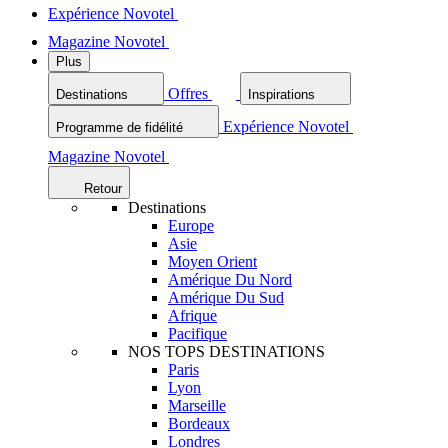
Expérience Novotel
Magazine Novotel
Plus
Offres
Destinations
Inspirations
Expérience Novotel
Programme de fidélité
Magazine Novotel
Retour
Destinations
Europe
Asie
Moyen Orient
Amérique Du Nord
Amérique Du Sud
Afrique
Pacifique
NOS TOPS DESTINATIONS
Paris
Lyon
Marseille
Bordeaux
Londres