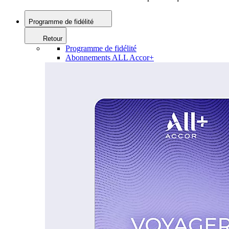
Programme de fidélité
Retour
Programme de fidélité
Abonnements ALL Accor+