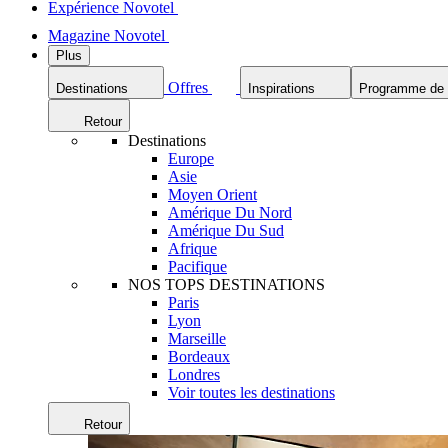
Expérience Novotel
Magazine Novotel
Plus
Offres
Destinations
Inspirations
Programme de f
Retour
Destinations
Europe
Asie
Moyen Orient
Amérique Du Nord
Amérique Du Sud
Afrique
Pacifique
NOS TOPS DESTINATIONS
Paris
Lyon
Marseille
Bordeaux
Londres
Voir toutes les destinations
Retour