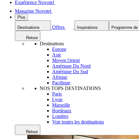
Expérience Novotel
Magazine Novotel
Plus
Offres
Destinations
Inspirations
Programme de f
Retour
Destinations
Europe
Asie
Moyen Orient
Amérique Du Nord
Amérique Du Sud
Afrique
Pacifique
NOS TOPS DESTINATIONS
Paris
Lyon
Marseille
Bordeaux
Londres
Voir toutes les destinations
Retour