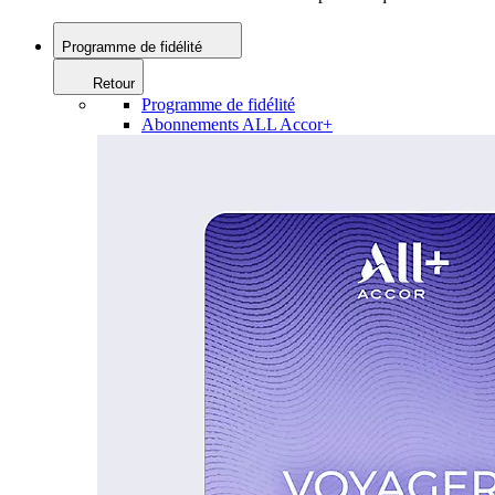
Programme de fidélité
Retour
Programme de fidélité
Abonnements ALL Accor+