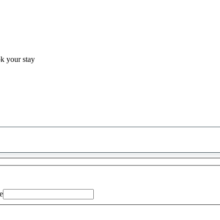
ok your stay
0
saran
ditemukan
e