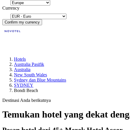
Currency
Confirm my currency
Hotels
Australia Pasifik
Australia
New South Wales
Sydney dan Blue Mountains
SYDNEY
Bondi Beach
Destinasi Anda berikutnya
Temukan hotel yang dekat den
Pesan hotel dari 45+ Merek Hotel Accor