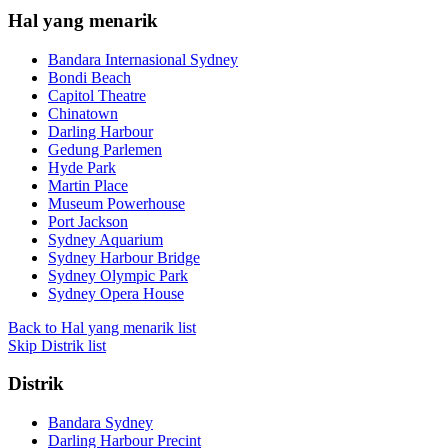
Hal yang menarik
Bandara Internasional Sydney
Bondi Beach
Capitol Theatre
Chinatown
Darling Harbour
Gedung Parlemen
Hyde Park
Martin Place
Museum Powerhouse
Port Jackson
Sydney Aquarium
Sydney Harbour Bridge
Sydney Olympic Park
Sydney Opera House
Back to Hal yang menarik list
Skip Distrik list
Distrik
Bandara Sydney
Darling Harbour Precint