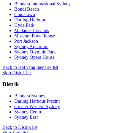
Bandara Internasional Sydney
Bondi Beach
Chinatown
Darling Harbour
Hyde Park
Madame Tussauds
Museum Powerhouse
Port Jackson
Sydney Aquarium
Sydney Olympic Park
Sydney Opera House
Back to Hal yang menarik list
Skip Distrik list
Distrik
Bandara Sydney
Darling Harbour Precint
Greater Western Sydney
Sydney Centre
Sydney East
Back to Distrik list
Skip Kota list