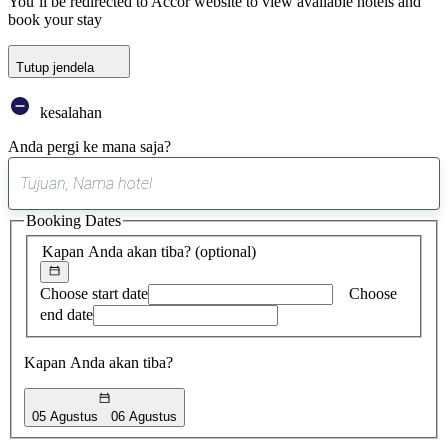
You’ll be redirected to Accor website to view available hotels and
book your stay
Tutup jendela
kesalahan
Anda pergi ke mana saja?
0
saran
Booking Dates
ditemukan
Kapan Anda akan tiba?
(optional)
Choose start date
Choose
end date
Kapan Anda akan tiba?
05 Agustus
06 Agustus