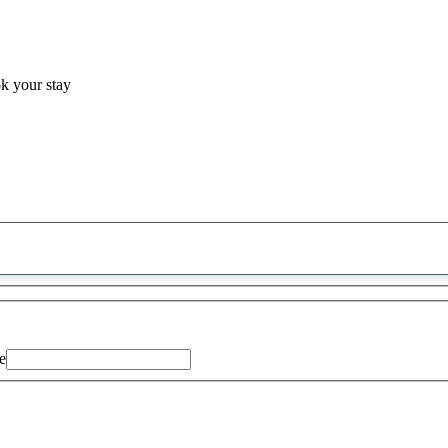
ok your stay
0
saran
ditemukan
e