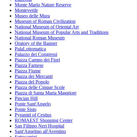
Monte Mario Nature Reserve
Monteverde
Museo delle Mura
Museum of Roman Civilization
National Museum of Oriental Art
National Museum of Popular Arts and Traditions
National Roman Museum
Oratory of the Banner
PalaLottomatica
Palazzo dei Congressi
Piazza Campo dei Fiori
Piazza Farnese
Piazza Fiume
Piazza dei Mercanti
Piazza del Popolo
Piazza delle Cinque Scole
Piazza di Santa Maria Maggiore
Pincian Hill
Ponte Sant'Angelo
Ponte Sisto
Pyramid of Cestius
ROMAEST Shopping Center
San Filippo Neri Hospital
Sant'Anselmo all'Aventino
Settecamini