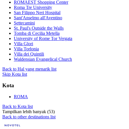
ROMAEST Shopping Center
Roma Tre University
San Filippo Neri Hospital
Sant'Anselmo all'Aventino
Settecamini
St. Paul's Outside the Walls
Tomba di Cecilia Metella
University of Rome Tor Vergata
Villa Glori
Villa Torlonia
Villa dei Quintili
Waldensian Evangelical Church
Back to Hal yang menarik list
Skip Kota list
Kota
ROMA
Back to Kota list
Tampilkan lebih banyak (53)
Back to other destinations list