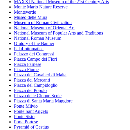
MAXXI National Museum of the 21st Century Arts
Monte Mario Nature Reserve
Monteverde
Museo delle Mura
Museum of Roman Civilization
National Museum of Oriental Art
National Museum of Popular Arts and Traditions
National Roman Museum
Oratory of the Banner
PalaLottomatica
Palazzo dei Congressi
Piazza Campo dei Fiori
Piazza Farnese
Piazza Fiume
Piazza dei Cavalieri di Malta
Piazza dei Mercanti
Piazza del Campidoglio
Piazza del Popolo
Piazza delle Cinque Scole
Piazza di Santa Maria Maggiore
Ponte Milvio
Ponte Sant'Angelo
Ponte Sisto
Porta Portese
Pyramid of Cestius