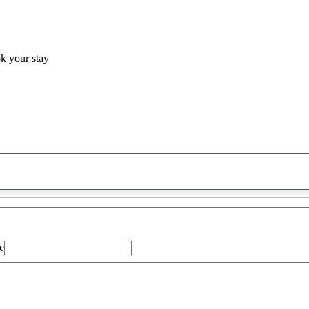
ok your stay
0
saran
ditemukan
e