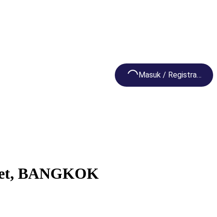
Loading...
Masuk / Registrasi
Phet, BANGKOK