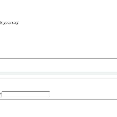
ok your stay
0
saran
ditemukan
e