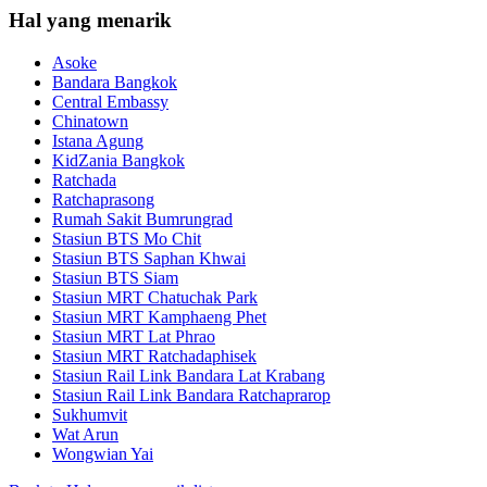
Hal yang menarik
Asoke
Bandara Bangkok
Central Embassy
Chinatown
Istana Agung
KidZania Bangkok
Ratchada
Ratchaprasong
Rumah Sakit Bumrungrad
Stasiun BTS Mo Chit
Stasiun BTS Saphan Khwai
Stasiun BTS Siam
Stasiun MRT Chatuchak Park
Stasiun MRT Kamphaeng Phet
Stasiun MRT Lat Phrao
Stasiun MRT Ratchadaphisek
Stasiun Rail Link Bandara Lat Krabang
Stasiun Rail Link Bandara Ratchaprarop
Sukhumvit
Wat Arun
Wongwian Yai