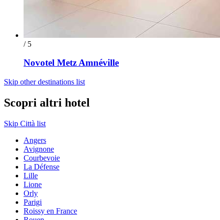
/ 5
Novotel Metz Amnéville
Skip other destinations list
Scopri altri hotel
Skip Città list
Angers
Avignone
Courbevoie
La Défense
Lille
Lione
Orly
Parigi
Roissy en France
Rouen