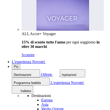
ALL Accor+ Voyager
15% di sconto tutto l'anno
per ogni soggiorno
in
oltre 30 marchi
Scoprire
L'esperienza Novotel
Più
Offerte
Destinazioni
Ispirazioni
L'esperienza Novotel
Programma fedeltà
Indietro
Destinazioni
Europa
Asia
Medio Oriente