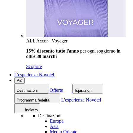
ALL Accor+ Voyager
15% di sconto tutto l'anno
per ogni soggiorno
in
oltre 30 marchi
Scoprire
L'esperienza Novotel
Più
Offerte
Destinazioni
Ispirazioni
L'esperienza Novotel
Programma fedeltà
Indietro
Destinazioni
Europa
Asia
Medio Oriente