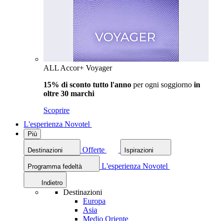
ALL Accor+ Voyager
15% di sconto tutto l'anno
per ogni soggiorno
in
oltre 30 marchi
Scoprire
L'esperienza Novotel
Più
Offerte
Destinazioni
Ispirazioni
L'esperienza Novotel
Programma fedeltà
Indietro
Destinazioni
Europa
Asia
Medio Oriente