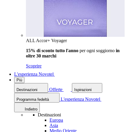
ALL Accor+ Voyager
15% di sconto tutto l'anno
per ogni soggiorno
in
oltre 30 marchi
Scoprire
L'esperienza Novotel
Più
Offerte
Destinazioni
Ispirazioni
L'esperienza Novotel
Programma fedeltà
Indietro
Destinazioni
Europa
Asia
Medio Oriente