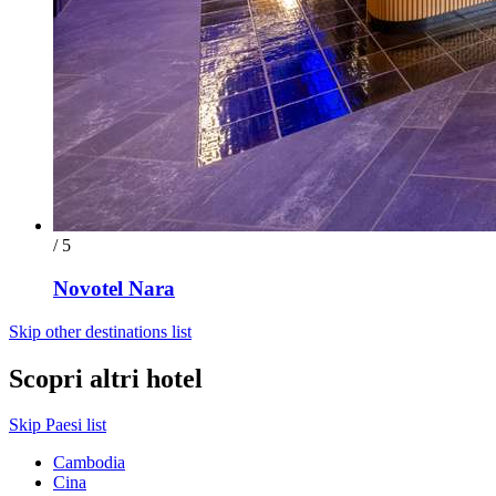
/ 5
Novotel Nara
Skip other destinations list
Scopri altri hotel
Skip Paesi list
Cambodia
Cina