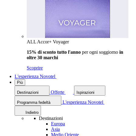
ALL Accor+ Voyager
15% di sconto tutto l'anno
per ogni soggiorno
in
oltre 30 marchi
Scoprire
L'esperienza Novotel
Più
Offerte
Destinazioni
Ispirazioni
L'esperienza Novotel
Programma fedeltà
Indietro
Destinazioni
Europa
Asia
Medio Oriente