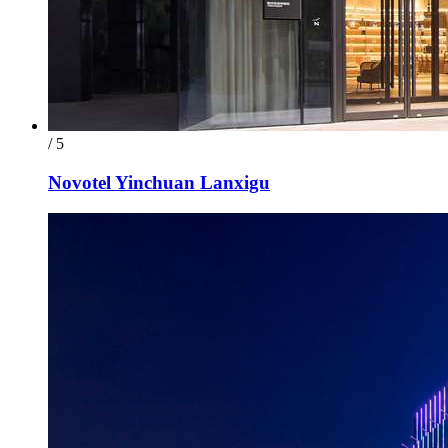
/ 5
Novotel Yinchuan Lanxigu