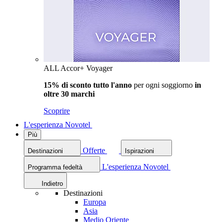
ALL Accor+ Voyager
15% di sconto tutto l'anno
per ogni soggiorno
in
oltre 30 marchi
Scoprire
L'esperienza Novotel
Più
Offerte
Destinazioni
Ispirazioni
L'esperienza Novotel
Programma fedeltà
Indietro
Destinazioni
Europa
Asia
Medio Oriente