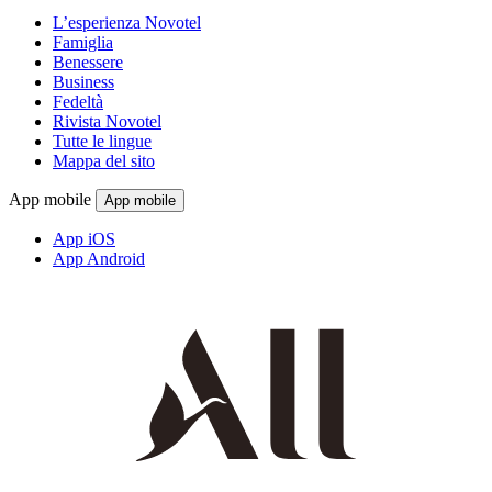
L’esperienza Novotel
Famiglia
Benessere
Business
Fedeltà
Rivista Novotel
Tutte le lingue
Mappa del sito
App mobile
App mobile
App iOS
App Android