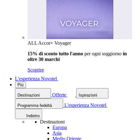
ALL Accor+ Voyager
15% di sconto tutto l'anno
per ogni soggiorno
in
oltre 30 marchi
Scoprire
L'esperienza Novotel
Più
Offerte
Destinazioni
Ispirazioni
L'esperienza Novotel
Programma fedeltà
Indietro
Destinazioni
Europa
Asia
Medio Oriente