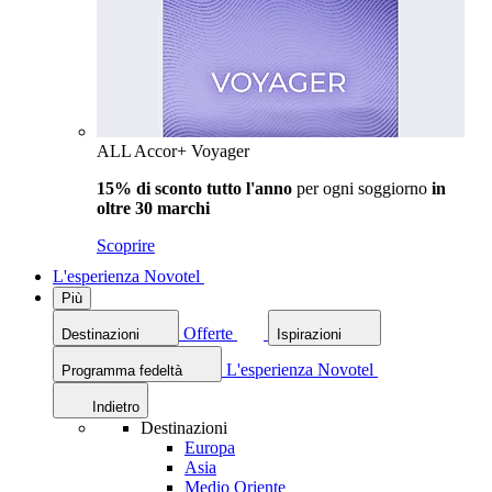
ALL Accor+ Voyager
15% di sconto tutto l'anno
per ogni soggiorno
in
oltre 30 marchi
Scoprire
L'esperienza Novotel
Più
Offerte
Destinazioni
Ispirazioni
L'esperienza Novotel
Programma fedeltà
Indietro
Destinazioni
Europa
Asia
Medio Oriente