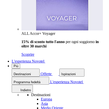
ALL Accor+ Voyager
15% di sconto tutto l'anno
per ogni soggiorno
in
oltre 30 marchi
Scoprire
L'esperienza Novotel
Più
Offerte
Destinazioni
Ispirazioni
L'esperienza Novotel
Programma fedeltà
Indietro
Destinazioni
Europa
Asia
Medio Oriente