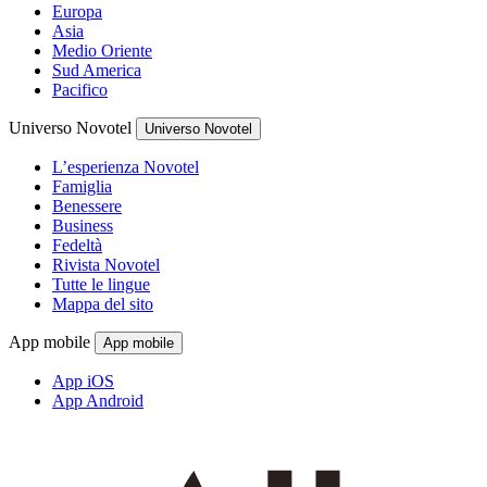
Europa
Asia
Medio Oriente
Sud America
Pacifico
Universo Novotel
Universo Novotel
L’esperienza Novotel
Famiglia
Benessere
Business
Fedeltà
Rivista Novotel
Tutte le lingue
Mappa del sito
App mobile
App mobile
App iOS
App Android