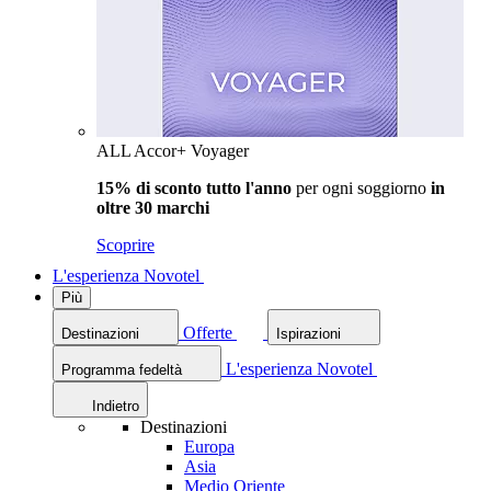
ALL Accor+ Voyager
15% di sconto tutto l'anno
per ogni soggiorno
in
oltre 30 marchi
Scoprire
L'esperienza Novotel
Più
Offerte
Destinazioni
Ispirazioni
L'esperienza Novotel
Programma fedeltà
Indietro
Destinazioni
Europa
Asia
Medio Oriente