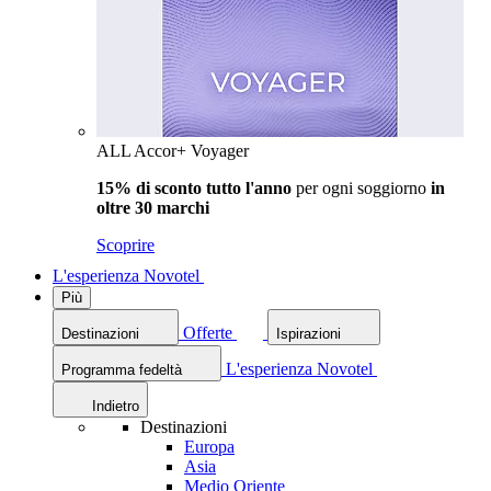
ALL Accor+ Voyager
15% di sconto tutto l'anno
per ogni soggiorno
in
oltre 30 marchi
Scoprire
L'esperienza Novotel
Più
Offerte
Destinazioni
Ispirazioni
L'esperienza Novotel
Programma fedeltà
Indietro
Destinazioni
Europa
Asia
Medio Oriente