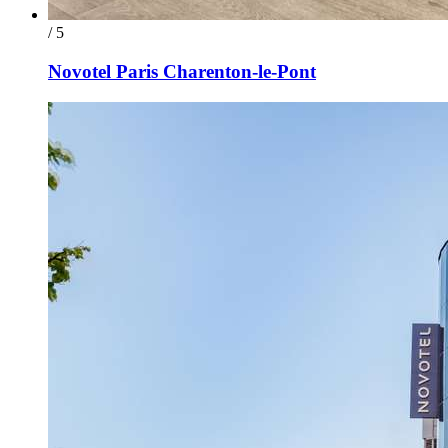
/ 5
Novotel Paris Charenton-le-Pont