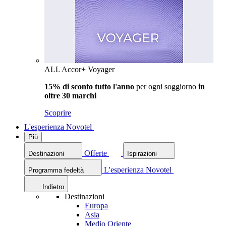
ALL Accor+ Voyager
15% di sconto tutto l'anno
per ogni soggiorno
in
oltre 30 marchi
Scoprire
L'esperienza Novotel
Più
Offerte
Destinazioni
Ispirazioni
L'esperienza Novotel
Programma fedeltà
Indietro
Destinazioni
Europa
Asia
Medio Oriente